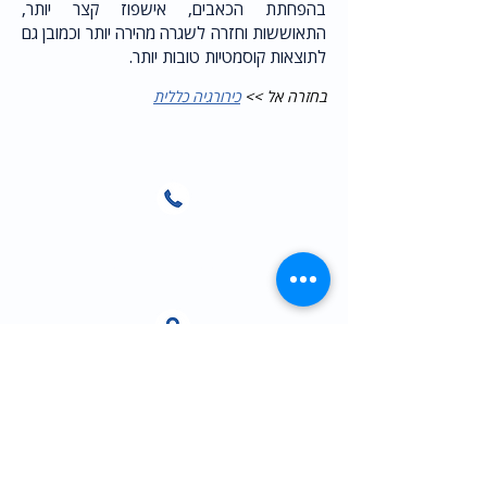
בהפחתת הכאבים, אישפוז קצר יותר,
התאוששות וחזרה לשגרה מהירה יותר וכמובן גם
לתוצאות קוסמטיות טובות יותר.
בחזרה אל >>
כירורגיה כללית
משרד:
055-9482004
כתובת: רחוב הברזל 9 א,
קומה ראשונה,
רמת החייל, תל אביב