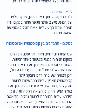
והסטומה בצד השמאלי תהיה פתח לרירית.
לולאת סטומה
ד”ר וייט עושה חתך בצד הבטן, שולף לולאה
של המעי, מייצב אותה ותופר אותה במקום, ואז
מפריד אותה כך ששקית צואה תוכל לאסוף את
הצואה מתוכה.
לסיכום - ההבדלים בין קולוסטומיה ואליוסטומיה
שני הניתוחים דומים מאוד, אך ישנם הבדלים
במקום הניתוח במעי ובטיפול לאחר הניתוח.
כאמור, קלוסטומיה היא חתך זעיר באזור המעי
הגס הנמצא "קדימה" יותר במערכת העיכול,
ולכן הצואה שעוברת דרכו מוצקה יותר.
קלוסטומיה תצריך שקיות המתאימות לצואה
מוצקה. לעומת זאת, אליוסטומה היא חתך זעיר
באזור המעי הדק, בו הצואה דלילה יותר, ולכן
תידרש שקית המיוחדת לצואה נוזלית. הדיאטה
הדרושה משתנה בהתאם, כאשר באליוסטומה
החולים צריכים לשתות כמות גבוהה יותר של