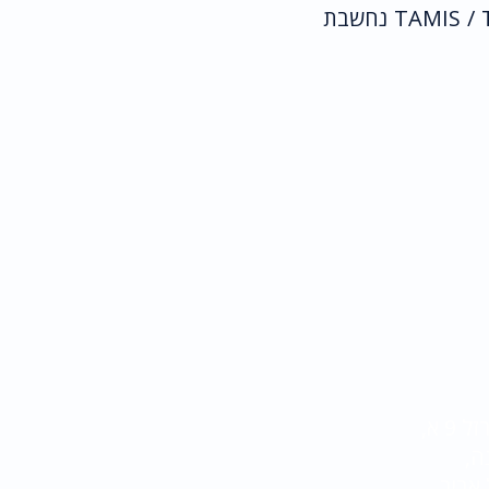
אנאלית זעיר פולשנית כלומר דרך פי הטבעת (אנוס). גישה זו הקרויה גם TAMIS / TEM נחשבת
9 א,
ה,
 אביב